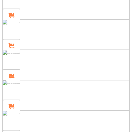
Panel ogrodzeniowy 160×120
Panel ogrodzeniowy 160×80
Panel ogrodzeniowy 80×200
Panel ogrodzeniowy 80×120
Panel ogrodzeniowy 80×80