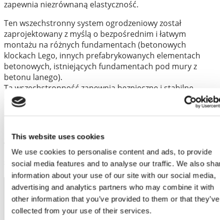
zapewnia niezrównaną elastyczność.
Ten wszechstronny system ogrodzeniowy został
zaprojektowany z myślą o bezpośrednim i łatwym
montażu na różnych fundamentach (betonowych
klockach Lego, innych prefabrykowanych elementach
betonowych, istniejących fundamentach pod mury z
betonu lanego).
Ta wszechstronność zapewnia bezpieczne i stabilne
ogrodzenie w dowolnym miejscu, od terenów miejskich
po tereny wiejskie.
®
Grupa produktów paneli ogrodzeniowych Blue Molds
This website uses cookies
zawiera wszystko, czego potrzebujesz do kompletnego
montażu: panele ogrodzeniowe, wsporniki słupków,
We use cookies to personalise content and ads, to provide
słupki ogrodzeniowe i okucia.
social media features and to analyse our traffic. We also sha
information about your use of our site with our social media,
advertising and analytics partners who may combine it with
Kod artykułu
other information that you’ve provided to them or that they’ve
FPT1 3002000
collected from your use of their services.