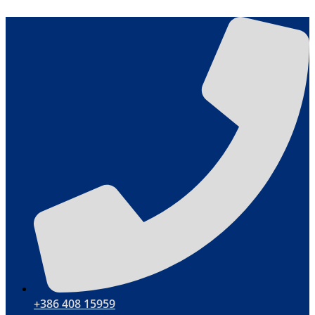
Przejdź
do
treści
+386 408 15959