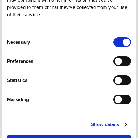
Expédition dans le monde entier
provided to them or that they’ve collected from your use
Ventes sur stock
100 % de fidélité client sur 60 marchés
of their services.
Produits connexes
Consent
Necessary
Poteau de clôture 200
Selection
Preferences
Statistics
Avantages
Marketing
Facile à installer
Acier de haute qualité
Show details
Solution ajustable