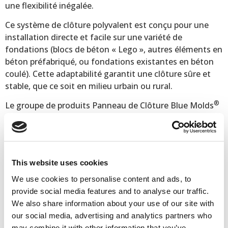
une flexibilité inégalée.
Ce système de clôture polyvalent est conçu pour une
installation directe et facile sur une variété de
fondations (blocs de béton « Lego », autres éléments en
béton préfabriqué, ou fondations existantes en béton
coulé). Cette adaptabilité garantit une clôture sûre et
stable, que ce soit en milieu urbain ou rural.
®
Le groupe de produits Panneau de Clôture Blue Molds
comprend tout ce dont vous avez besoin pour une
installation complète : panneaux de clôture, supports de
poteaux, poteaux de clôture et accessoires.
Code de l'article
FPT1 3002000
This website uses cookies
Poids
16 kg
We use cookies to personalise content and ads, to
Dimensions
289 × 2000 × 62 mm
provide social media features and to analyse our traffic.
We also share information about your use of our site with
our social media, advertising and analytics partners who
Outil rentable = production à grande échelle
may combine it with other information that you’ve