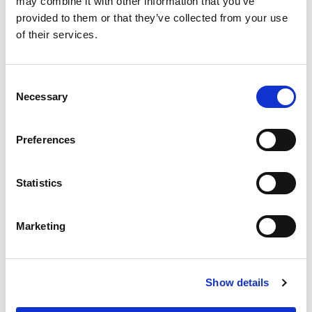
may combine it with other information that you’ve
Pošiljanje po vsem svetu
provided to them or that they’ve collected from your use
Prodaja iz zaloge
of their services.
100 % zvestoba strank iz 60 trgov
Sorodni izdelki
Consent
Necessary
Selection
Steber za ograjo 200
Preferences
Statistics
Prednosti
Marketing
Enostaven za namestitev
Visokokakovostno jeklo
Nastavljiva rešitev
Show details