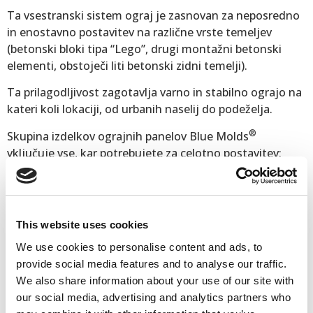
Ta vsestranski sistem ograj je zasnovan za neposredno
in enostavno postavitev na različne vrste temeljev
(betonski bloki tipa “Lego”, drugi montažni betonski
elementi, obstoječi liti betonski zidni temelji).
Ta prilagodljivost zagotavlja varno in stabilno ograjo na
kateri koli lokaciji, od urbanih naselij do podeželja.
®
Skupina izdelkov ograjnih panelov Blue Molds
vključuje vse, kar potrebujete za celotno postavitev:
ograjne panele, nosilce za stebre, ograjne stebre in
pribor.
Šifra artikla
FPT1 3002000
Teža
16 kg
This website uses cookies
Dimenzije
289 × 2000 × 62 mm
We use cookies to personalise content and ads, to
provide social media features and to analyse our traffic.
We also share information about your use of our site with
Stroškovno učinkovito orodje=velika količina
our social media, advertising and analytics partners who
proizvodnje