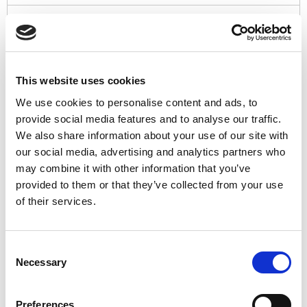
Wymiary
1189 × 2000 × 62 mm
Ekonomiczne narzędzie = produkcja wielkoseryjna
Wysyłka na cały świat
This website uses cookies
Sprzedaż z magazynu
We use cookies to personalise content and ads, to
100% lojalności klientów z 60 rynków
Produkty powiązane
provide social media features and to analyse our traffic.
We also share information about your use of our site with
our social media, advertising and analytics partners who
may combine it with other information that you’ve
provided to them or that they’ve collected from your use
of their services.
Consent
Necessary
Selection
Słupek ogrodzeniowy 200
N
Preferences