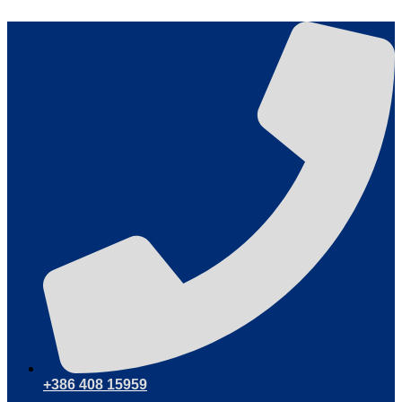
Sari
la
conținut
+386 408 15959