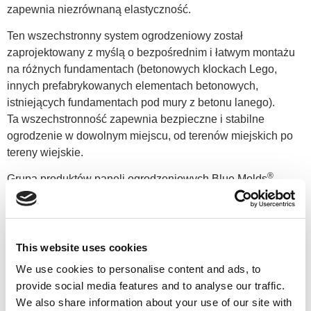
zapewnia niezrównaną elastyczność.
Ten wszechstronny system ogrodzeniowy został
zaprojektowany z myślą o bezpośrednim i łatwym montażu
na różnych fundamentach (betonowych klockach Lego,
innych prefabrykowanych elementach betonowych,
istniejących fundamentach pod mury z betonu lanego).
Ta wszechstronność zapewnia bezpieczne i stabilne
ogrodzenie w dowolnym miejscu, od terenów miejskich po
tereny wiejskie.
®
Grupa produktów paneli ogrodzeniowych Blue Molds
zawiera wszystko, czego potrzebujesz do kompletnego
montażu: panele ogrodzeniowe, wsporniki słupków, słupki
ogrodzeniowe i okucia.
This website uses cookies
Kod artykułu
FPT1 18001200
Waga
44 kg
We use cookies to personalise content and ads, to
provide social media features and to analyse our traffic.
Wymiary
1789 × 1200 × 62 mm
We also share information about your use of our site with