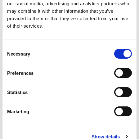
our social media, advertising and analytics partners who
may combine it with other information that you’ve
Ekonomiczne narzędzie = produkcja wielkoseryjna
Wysyłka na cały świat
provided to them or that they’ve collected from your use
Sprzedaż z magazynu
of their services.
100% lojalności klientów z 60 rynków
Produkty powiązane
Consent
Necessary
Selection
Słupek ogrodzeniowy 120
N
Preferences
Statistics
Korzyści
Marketing
Łatwy w instalacji
Wysokiej jakości stal
Show details