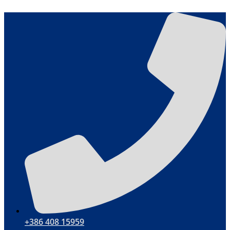
Przejdź
do
treści
+386 408 15959