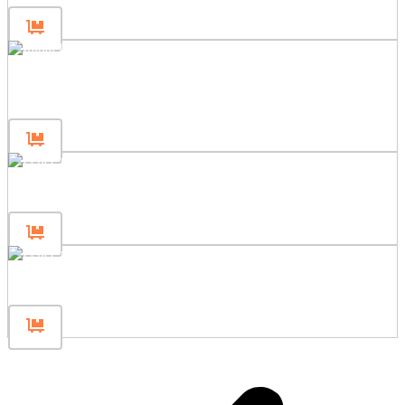
Początkowy słupek ogrodzeniowy
80
Słupek ogrodzeniowy 200
Słupek ogrodzeniowy 120