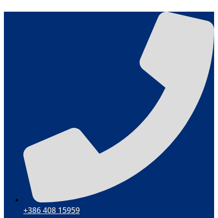
Przejdź
do
treści
+386 408 15959