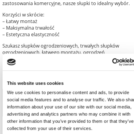
zastosowania komercyjne, nasze słupki to idealny wybór.
Korzyści w skrócie:
– Łatwy montaż
– Maksymalna trwałość
– Estetyczna elastyczność
Szukasz słupków ogrodzeniowych, trwałych słupków
ogrodzeniowych, łatwego montażu, ogrodzeń
komercyjnych czy ogrodowych?
®
Dzięki produktom Blue Molds
znajdziesz idealne
rozwiązanie łączące stabilność, trwałość i nowoczesny
design.
This website uses cookies
We use cookies to personalise content and ads, to provide
Kod artykułu
social media features and to analyse our traffic. We also sha
information about your use of our site with our social media,
FPT800
advertising and analytics partners who may combine it with
Waga
3,5 kg
other information that you’ve provided to them or that they’ve
Wymiary
125 × 125 × 843 mm
collected from your use of their services.