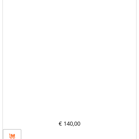
Rozdzielacz pionowy 80×80
€
140,00