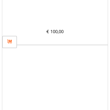
Rozdzielacz pionowy 40×80
€
100,00