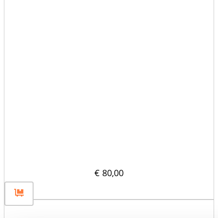
Płaska przegroda płytowa 150×30
€
80,00