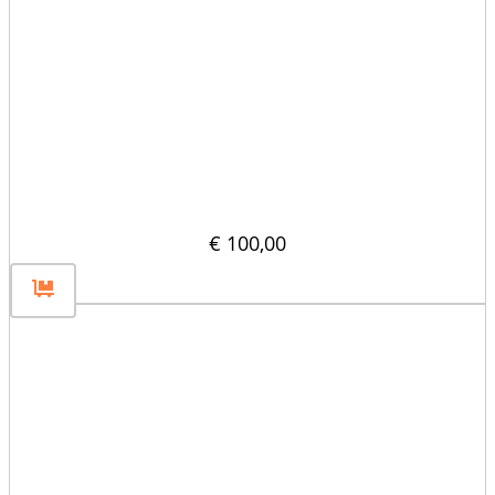
Płaska przegroda płytowa 120×60
€
100,00