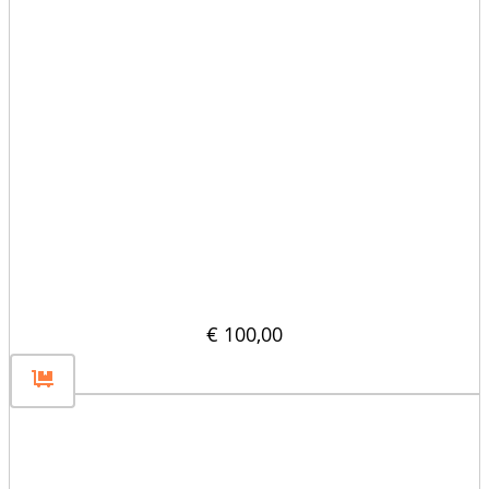
Rozdzielacz pionowy 30×60
€
100,00