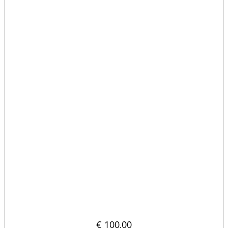
Rozdzielacz pionowy 40×40
€
100,00