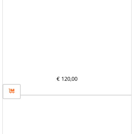
Rozdzielacz pionowy 60×60
€
120,00