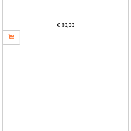
Płaska przegroda płytowa 120×30
€
80,00