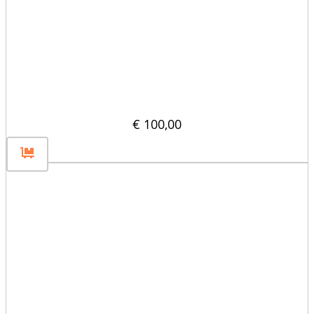
Płaska przegroda płytowa 1600×400
€
100,00