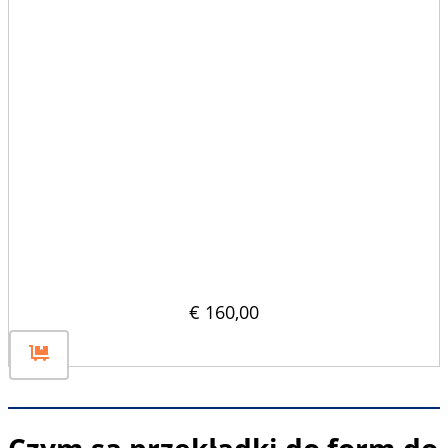
Płaska przegroda płytowa 1600×800
€
160,00
Czym są przekładki do form do