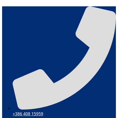
Przejdź
do
treści
+386 408 15959