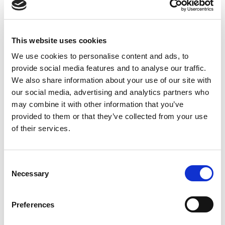
Ekonomiczne narzędzie = produkcja wielkoseryjna
Wysyłka na cały świat
This website uses cookies
Sprzedaż z magazynu
100% lojalności klientów z 60 rynków
We use cookies to personalise content and ads, to
Produkty powiązane
provide social media features and to analyse our traffic.
We also share information about your use of our site with
our social media, advertising and analytics partners who
may combine it with other information that you’ve
provided to them or that they’ve collected from your use
of their services.
Consent
Necessary
Selection
Słupek ogrodzeniowy 80
N
Preferences