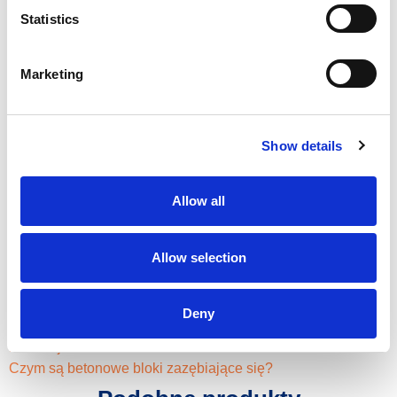
Statistics
Korzyści
Marketing
Łatwy w instalacji
Wysokiej jakości stal
Show details
Rozwiązanie regulowane
Allow all
Przydatne linki
Allow selection
Formy
Przegrode
Narzędzia i akcesoria do podnoszenia
Deny
Aplikacje
Instrukcje
Czym są betonowe bloki zazębiające się?