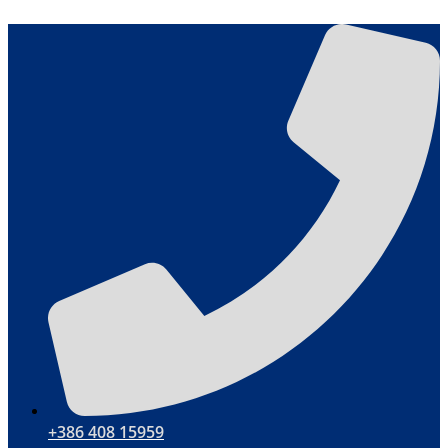
Przejdź
do
treści
+386 408 15959