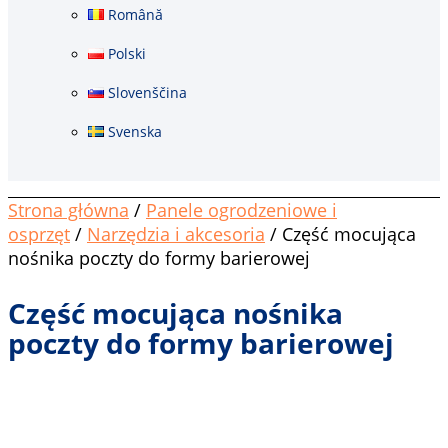
Română
Polski
Slovenščina
Svenska
Strona główna
/
Panele ogrodzeniowe i
osprzęt
/
Narzędzia i akcesoria
/ Część mocująca
nośnika poczty do formy barierowej
Część mocująca nośnika
poczty do formy barierowej