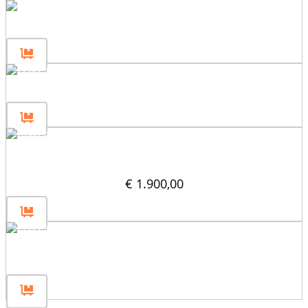
Słupek ogrodzeniowy 120
Słupek ogrodzeniowy 80
Forma bariery drogowej 250x61x80
€
1.900,00
Wspornik słupka ogrodzeniowego do form
barierowych