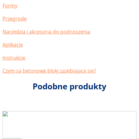
Formy
Przegrode
Narzędzia i akcesoria do podnoszenia
Aplikacje
Instrukcje
Czym są betonowe bloki zazębiające się?
Podobne produkty
Uniwersalne narzędzie do montażu
uchwytu słupka ogrodzeniowego