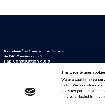
®
Blue Molds
est une marque déposée
de FAB Construction d.o.o.
Fab Construction d.o.o
Planina 3
This website uses cookie
4000 Kranj
Slovénie
We use cookies to personal
Numéro de TVA SI 52177505
traffic. We also share info
analytics partners who may
they’ve collected from your