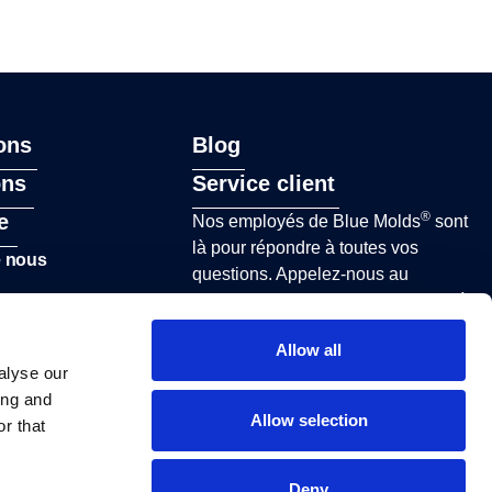
ons
Blog
ons
Service client
®
e
Nos employés de Blue Molds
sont
là pour répondre à toutes vos
e nous
questions. Appelez-nous au
+38640815959
en semaine de 8h à
16h ou envoyez un e-mail à
Allow all
sales@bluemolds.com
alyse our
CONTACT
ing and
Allow selection
r that
Deny