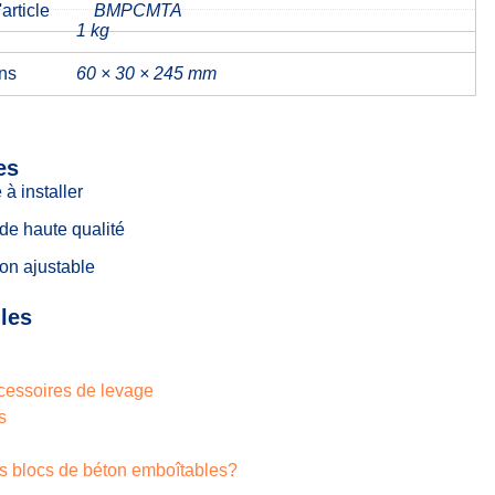
article
BMPCMTA
1 kg
ns
60 × 30 × 245 mm
es
 à installer
 de haute qualité
ion ajustable
iles
ccessoires de levage
s
s blocs de béton emboîtables?