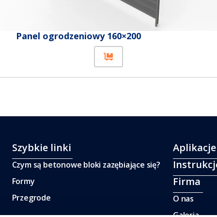
Panel ogrodzeniowy 160×200
Szybkie linki
Aplikacje
Instrukcj
Czym są betonowe bloki zazębiające się?
Firma
Formy
Przegrode
O nas
Galeria