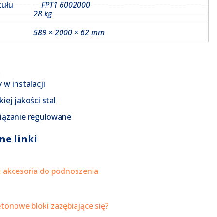
kułu
FPT1 6002000
28 kg
589 × 2000 × 62 mm
i
 w instalacji
iej jakości stal
iązanie regulowane
ne linki
i akcesoria do podnoszenia
tonowe bloki zazębiające się?