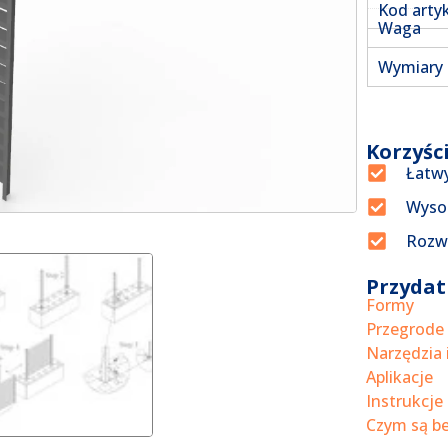
Kod arty
Waga
Wymiary
Korzyśc
Łatwy
Wysok
Rozw
Przydat
Formy
Przegrode
Narzędzia 
Aplikacje
Instrukcje
Czym są be