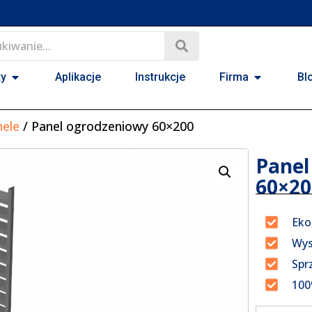
ty
Aplikacje
Instrukcje
Firma
Bl
nele
/ Panel ogrodzeniowy 60×200
Panel
60×20
Eko
Wys
Spr
100