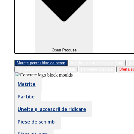
Open Produse
Matrițe pentru bloc de beton
Matrițe pentru bariere de drum
Ma
Panouri și feronerie pentru garduri
Feronerie specială
Oferta s
Matrite
Partiție
Unelte și accesorii de ridicare
Piese de schimb