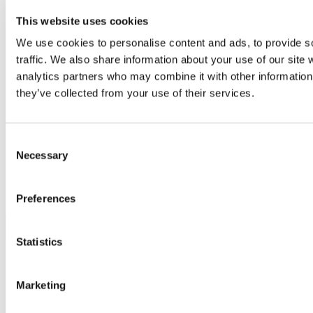
This website uses cookies
We use cookies to personalise content and ads, to provide s
traffic. We also share information about your use of our site 
analytics partners who may combine it with other information 
they’ve collected from your use of their services.
BATIMAT 2024, 30. septembar – 03. oktobar 2024,
Pariz Expo, Porte de Versailles
Consent
Necessary
Selection
Preferences
Ponosni smo na neverovanto uspešno učešće na...
Statistics
Marketing