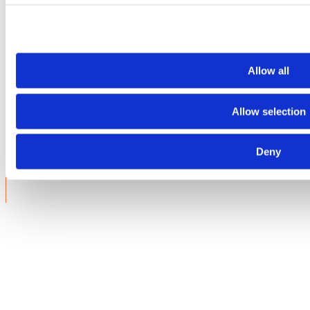
Allow all
INTERMAT 2024, 4. – 27. april 2024. Pariz, Parc
des Expositions Paris-Nord Villepinte
Allow selection
Deny
Oduševljeni smo što možemo da objavimo uspeh...