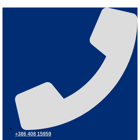
Skočite
na
sadržaj
+386 408 15959