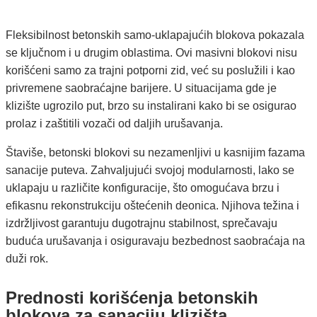
Fleksibilnost betonskih samo-uklapajućih blokova pokazala
se ključnom i u drugim oblastima. Ovi masivni blokovi nisu
korišćeni samo za trajni potporni zid, već su poslužili i kao
privremene saobraćajne barijere. U situacijama gde je
klizište ugrozilo put, brzo su instalirani kako bi se osigurao
prolaz i zaštitili vozači od daljih urušavanja.
Štaviše, betonski blokovi su nezamenljivi u kasnijim fazama
sanacije puteva. Zahvaljujući svojoj modularnosti, lako se
uklapaju u različite konfiguracije, što omogućava brzu i
efikasnu rekonstrukciju oštećenih deonica. Njihova težina i
izdržljivost garantuju dugotrajnu stabilnost, sprečavaju
buduća urušavanja i osiguravaju bezbednost saobraćaja na
duži rok.
Prednosti korišćenja betonskih
blokova za sanaciju klizišta