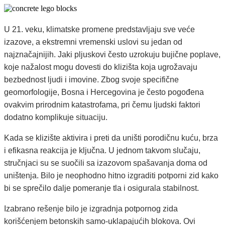
U 21. veku, klimatske promene predstavljaju sve veće
izazove, a ekstremni vremenski uslovi su jedan od
najznačajnijih. Jaki pljuskovi često uzrokuju bujične poplave,
koje nažalost mogu dovesti do klizišta koja ugrožavaju
bezbednost ljudi i imovine. Zbog svoje specifične
geomorfologije, Bosna i Hercegovina je često pogođena
ovakvim prirodnim katastrofama, pri čemu ljudski faktori
dodatno komplikuje situaciju.
Kada se klizište aktivira i preti da uništi porodičnu kuću, brza
i efikasna reakcija je ključna. U jednom takvom slučaju,
stručnjaci su se suočili sa izazovom spašavanja doma od
uništenja. Bilo je neophodno hitno izgraditi potporni zid kako
bi se sprečilo dalje pomeranje tla i osigurala stabilnost.
Izabrano rešenje bilo je izgradnja potpornog zida
korišćenjem betonskih samo-uklapajućih blokova. Ovi