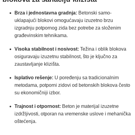
Brza i jednostavna gradnja:
Betonski samo-
uklapajući blokovi omogućavaju izuzetno brzu
izgradnju potpornog zida bez potrebe za složenim
građevinskim tehnikama.
Visoka stabilnost i nosivost:
Težina i oblik blokova
osiguravaju izuzetnu stabilnost, što je ključno za
zaustavljanje klizišta.
Isplativo rešenje:
U poređenju sa tradicionalnim
metodama, potporni zidovi od betonskih blokova često
su ekonomičniji izbor.
Trajnost i otpornost:
Beton je materijal izuzetne
izdržljivosti, otporan na vremenske uslove i mehanička
oštećenja.