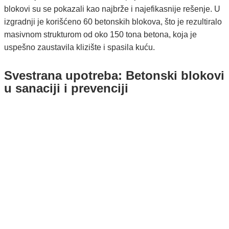
blokovi su se pokazali kao najbrže i najefikasnije rešenje. U
izgradnji je korišćeno 60 betonskih blokova, što je rezultiralo
masivnom strukturom od oko 150 tona betona, koja je
uspešno zaustavila klizište i spasila kuću.
Svestrana upotreba: Betonski blokovi
u sanaciji i prevenciji