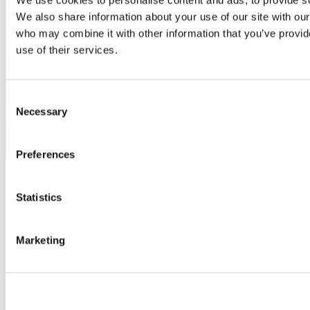
We use cookies to personalise content and ads, to provide soc
We also share information about your use of our site with our
who may combine it with other information that you’ve provid
use of their services.
Consent
Necessary
Linkedin
Selection
Preferences
Statistics
Marketing