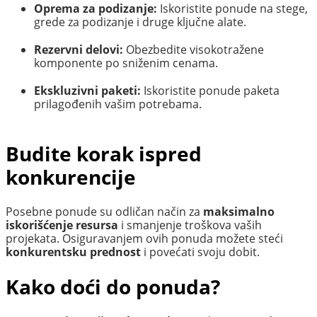
Oprema za podizanje:
Iskoristite ponude na stege,
grede za podizanje i druge ključne alate.
Rezervni delovi:
Obezbedite visokotražene
komponente po sniženim cenama.
Ekskluzivni paketi:
Iskoristite ponude paketa
prilagođenih vašim potrebama.
Budite korak ispred
konkurencije
Posebne ponude su odličan način za
maksimalno
iskorišćenje resursa
i smanjenje troškova vaših
projekata. Osiguravanjem ovih ponuda možete steći
konkurentsku prednost
i povećati svoju dobit.
Kako doći do ponuda?