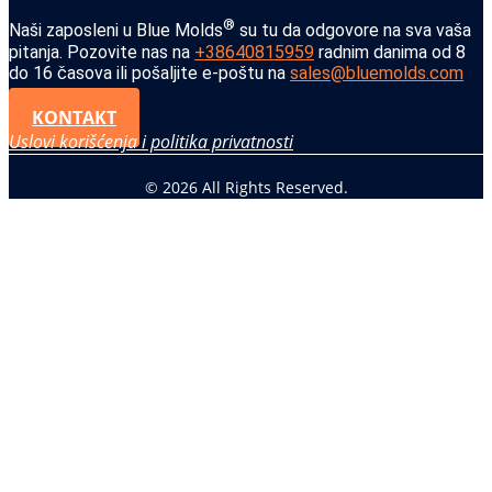
®
Naši zaposleni u Blue Molds
su tu da odgovore na sva vaša
pitanja. Pozovite nas na
+38640815959
radnim danima od 8
do 16 časova ili pošaljite e-poštu na
sales@bluemolds.com
KONTAKT
Uslovi korišćenja i politika privatnosti
© 2026 All Rights Reserved.