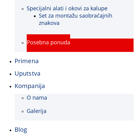
Specijalni alati i okovi za kalupe
Set za montažu saobraćajnih
znakova
Posebna ponuda
Primena
Uputstva
Kompanija
O nama
Galerija
Blog