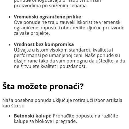
proizvodima po sniženim cenama.
Vremenski ograničene prilike
Ove ponude ne traju zauvek! Iskoristite vremenski
ograničene popuste i obezbedite ključne proizvode
za vaše projekte.
Vrednost bez kompromisa
Uživajte u istom visokom standardu kvaliteta i
performansi po umanjenoj ceni. Naše ponude su
dizajnirane tako da vam pomognu da uštedite, a da
ne žrtvujete kvalitet i pouzdanost.
Šta možete pronaći?
Naša posebna ponuda uključuje rotirajući izbor artikala
kao što su:
Betonski kalupi:
Pronađite popuste na različite
kalupe za blokove i pregrade.