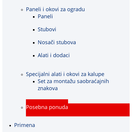
Paneli i okovi za ogradu
Paneli
Stubovi
Nosači stubova
Alati i dodaci
Specijalni alati i okovi za kalupe
Set za montažu saobraćajnih
znakova
Posebna ponuda
Primena