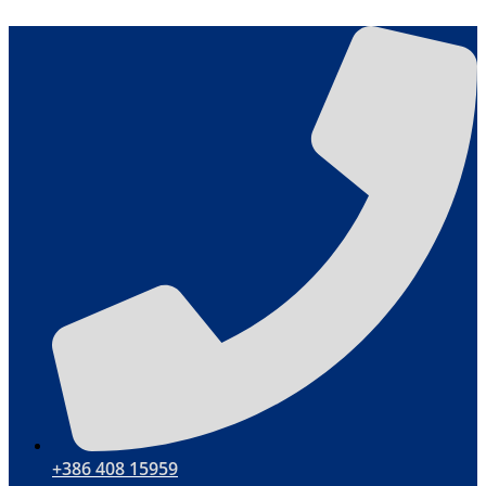
Skočite
na
sadržaj
+386 408 15959