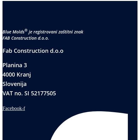
®
Blue Molds
je registrovani zaštitni znak
FAB Construction d.o.o.
Fab Construction d.o.o
Planina 3
4000 Kranj
Slovenija
VAT no. SI 52177505
Facebook-f