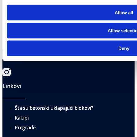
Allow all
Allow selecti
Deny
Linkovi
Šta su betonski uklapajući blokovi?
Kalupi
Pregrade