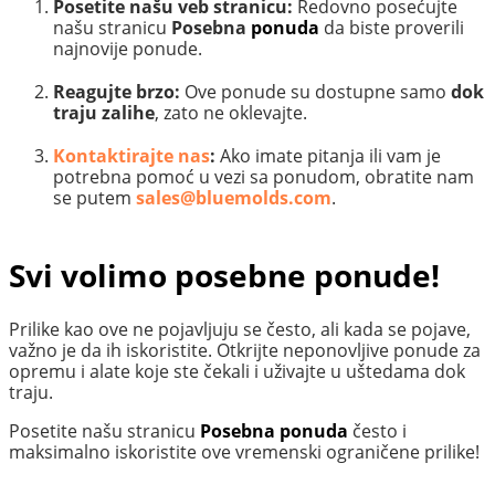
Posetite našu veb stranicu:
Redovno posećujte
našu stranicu
Posebna
ponuda
da biste proverili
najnovije ponude.
Reagujte brzo:
Ove ponude su dostupne samo
dok
traju zalihe
, zato ne oklevajte.
Kontaktirajte nas
:
Ako imate pitanja ili vam je
potrebna pomoć u vezi sa ponudom, obratite nam
se putem
sales@bluemolds.com
.
Svi volimo posebne ponude!
Prilike kao ove ne pojavljuju se često, ali kada se pojave,
važno je da ih iskoristite. Otkrijte neponovljive ponude za
opremu i alate koje ste čekali i uživajte u uštedama dok
traju.
Posetite našu stranicu
Posebna ponuda
često i
maksimalno iskoristite ove vremenski ograničene prilike!