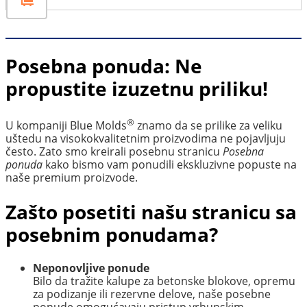
je
je:
bila:
€ 700,00.
€ 850,00.
Posebna ponuda: Ne
propustite izuzetnu priliku!
®
U kompaniji Blue Molds
znamo da se prilike za veliku
uštedu na visokokvalitetnim proizvodima ne pojavljuju
često. Zato smo kreirali posebnu stranicu
Posebna
ponuda
kako bismo vam ponudili ekskluzivne popuste na
naše premium proizvode.
Zašto posetiti našu stranicu sa
posebnim ponudama?
Neponovljive ponude
Bilo da tražite kalupe za betonske blokove, opremu
za podizanje ili rezervne delove, naše posebne
ponude omogućavaju pristup vrhunskim