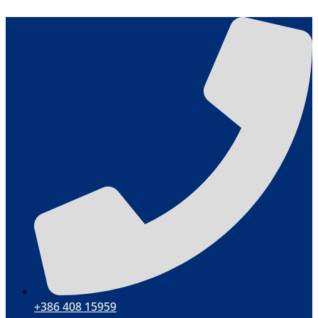
Skočite
na
sadržaj
+386 408 15959