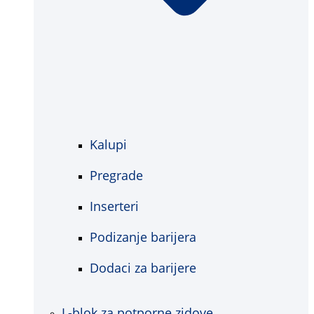
Kalupi
Pregrade
Inserteri
Podizanje barijera
Dodaci za barijere
L-blok za potporne zidove