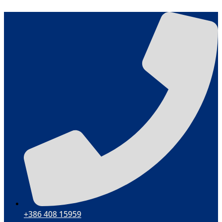
Skočite
na
sadržaj
+386 408 15959