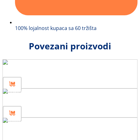
100% lojalnost kupaca sa 60 tržišta
Povezani proizvodi
Stub ograde 200
Nosač stuba 40
Kalup za betonski blok 160x40x80