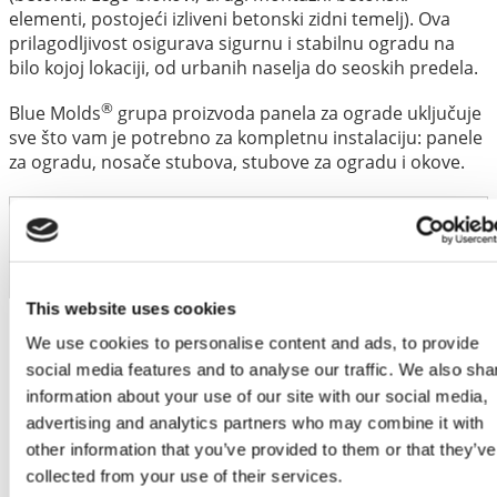
elementi, postojeći izliveni betonski zidni temelj). Ova
prilagodljivost osigurava sigurnu i stabilnu ogradu na
bilo kojoj lokaciji, od urbanih naselja do seoskih predela.
®
Blue Molds
grupa proizvoda panela za ograde uključuje
sve što vam je potrebno za kompletnu instalaciju: panele
za ogradu, nosače stubova, stubove za ogradu i okove.
Kod artikla
FPT1 8002000
Težina
36 kg
This website uses cookies
Dimenzije
789 × 2000 × 62 mm
We use cookies to personalise content and ads, to provide
social media features and to analyse our traffic. We also sha
information about your use of our site with our social media,
advertising and analytics partners who may combine it with
other information that you’ve provided to them or that they’ve
collected from your use of their services.