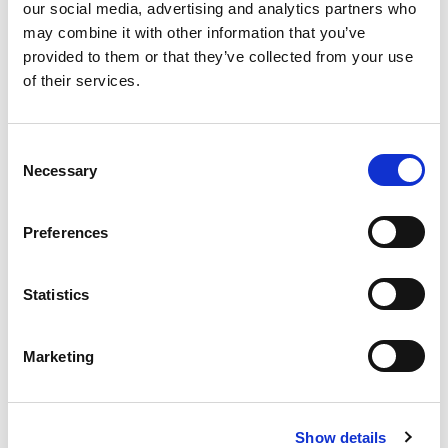
our social media, advertising and analytics partners who
mogućnosti za saradnju.
may combine it with other information that you’ve
provided to them or that they’ve collected from your use
of their services.
Consent
Necessary
Selection
Preferences
Statistics
Marketing
Dodaci za kalupe za
Pre
betonske blokove – Nove
bet
mogućnosti za proizvodnju
sav
betonskih elemenata
Show details
Pref