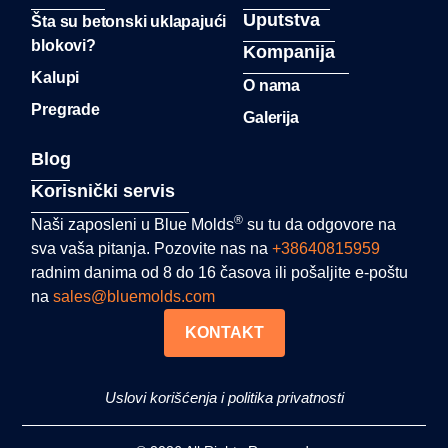
Uputstva
Šta su betonski uklapajući
blokovi?
Kompanija
Kalupi
O nama
Pregrade
Galerija
Blog
Korisnički servis
®
Naši zaposleni u Blue Molds
su tu da odgovore na
sva vaša pitanja. Pozovite nas na
+38640815959
radnim danima od 8 do 16 časova ili pošaljite e-poštu
na
sales@bluemolds.com
KONTAKT
Uslovi korišćenja i politika privatnosti