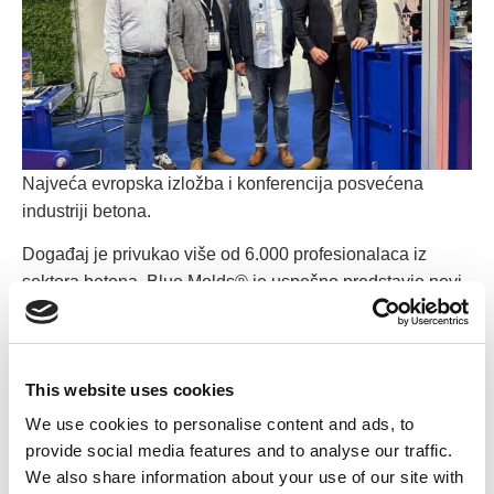
Najveća evropska izložba i konferencija posvećena
industriji betona.
Događaj je privukao više od 6.000 profesionalaca iz
sektora betona. Blue Molds® je uspešno predstavio novi
.24 asortiman kalupa i pribora za betonske blokove
.
Događaj se pokazao kao izuzetna platforma za
predstavljanje našeg asortimana proizvoda i jačanje naše
This website uses cookies
pozicije na globalnom tržištu betona.
We use cookies to personalise content and ads, to
provide social media features and to analyse our traffic.
Od srca se zahvaljujemo svim posetiocima na našem
We also share information about your use of our site with
štandu, uključenim u pronicljive diskusije i istraživane