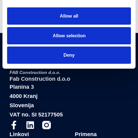
Proširenjem asortimana, Blue Molds® je pored
sve 
novih...
Allow all
Allow selection
Deny
®
Blue Molds
je registrovani zaštitni znak
FAB Construction d.o.o.
Fab Construction d.o.o
Planina 3
4000 Kranj
Slovenija
VAT no. SI 52177505
Linkovi
Primena