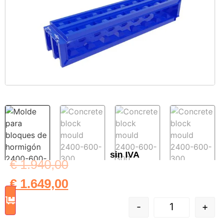
sin IVA
€
1.940,00
€
1.649,00
-
+