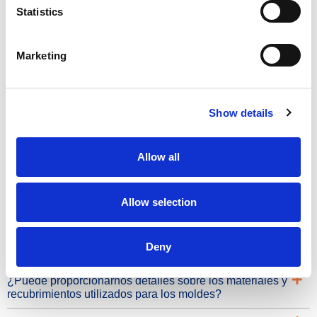
Statistics
Beneficios
Marketing
Placas de acero de alta calidad de 4 mm.
El marco más resistente del mercado.
Show details
Duradera
Diseñado para uso intensivo
Allow all
Modular
Fácil de usar
Allow selection
Preguntas frecuentes
Deny
¿Puede proporcionarnos detalles sobre los materiales y
recubrimientos utilizados para los moldes?