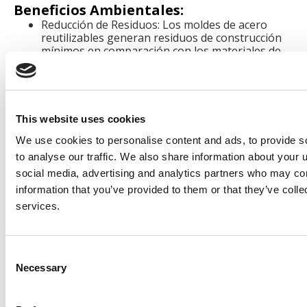
Beneficios Ambientales:
Reducción de Residuos: Los moldes de acero
reutilizables generan residuos de construcción
mínimos en comparación con los materiales de
encofrado desechables.
Prácticas Sostenibles: El uso de restos de
hormigón de otras operaciones para producir
bloques en L contribuye a una economía circular
This website uses cookies
y reduce la eliminación de residuos.
We use cookies to personalise content and ads, to provide s
Producto de Larga Duración: La durabilidad de
to analyse our traffic. We also share information about your u
los bloques en L prefabricados significa que
social media, advertising and analytics partners who may com
tienen una vida útil más larga, reduciendo la
information that you’ve provided to them or that they’ve colle
necesidad de reemplazos y el impacto ambiental
services.
asociado.
Aplicaciones comunes de los
Consent
bloques en L para muros de
Necessary
Selection
contención de hormigón
Los bloques en L para muros de hormigón son una