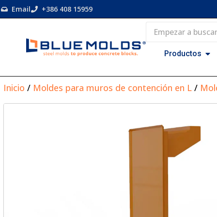
Email
+386 408 15959
Productos
Inicio
/
Moldes para muros de contención en L
/
Mol