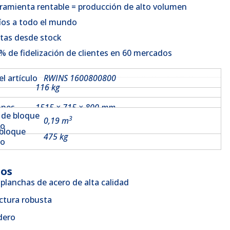
ramienta rentable = producción de alto volumen
íos a todo el mundo
tas desde stock
% de fidelización de clientes en 60 mercados
l artículo
RWINS 1600800800
116 kg
ones
1515 × 715 × 800 mm
de bloque
3
0,19 m
do
 bloque
475 kg
do
ios
lanchas de acero de alta calidad
ctura robusta
dero