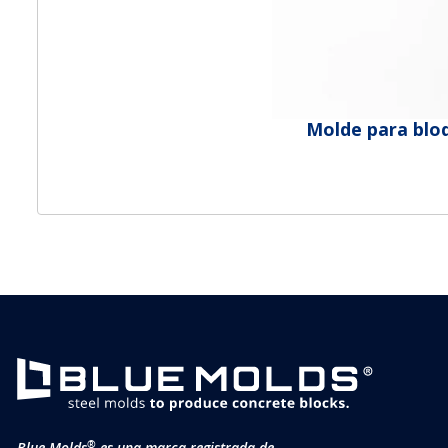
Molde para blo
®
Blue Molds
es una marca registrada de