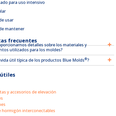
ado para uso intensivo
lar
 de usar
 de mantener
as frecuentes
porcionarnos detalles sobre los materiales y
ntos utilizados para los moldes?
®
 vida útil típica de los productos Blue Molds
?
útiles
as y accesorios de elevación
es
nes
 hormigón interconectables