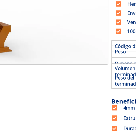
Her
Env
Ven
100
Código de
Peso
Dimensi
Volumen 
termina
Peso del
termina
Benefic
4mm p
Estru
Dura