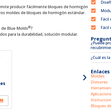
Diseñ
rmite producir fácilmente bloques de hormigón
Modu
tros moldes de bloques de hormigón estándar.
Fácil
Fácil
®
n de Blue Molds
?
ñados para la durabilidad, solución modular.
Pregunt
¿Puede pro
recubrimie
¿Cuál es la
Enlaces 
Moldes
Divisores
ues
Herramient
Aplicacion
Instruccio
Bloques de