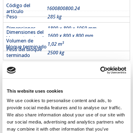
Código del
1600800800.24
artículo
Peso
285 kg
Dimensiones
1800 × 800 × 1050 mm
Dimensiones del
1600 x 800 x 800 mm
bloque terminado
Volumen de
3
1,02 m
bloque terminado
Peso del bloque
2500 kg
terminado
Herramienta rentable = producción de alto volumen
Envíos a todo el mundo
Ventas desde stock
100% de fidelización de clientes en 60 mercados
Productos relacionados
This website uses cookies
We use cookies to personalise content and ads, to
provide social media features and to analyse our traffic.
Placa superior plana 160×80
We also share information about your use of our site with
€
160,00
our social media, advertising and analytics partners who
may combine it with other information that you’ve