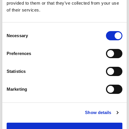
provided to them or that they’ve collected from your use
Cómo utilizar el molde
of their services.
Consent
Necessary
Selection
Beneficios
Preferences
Placas de acero de alta calidad de 4 mm.
El marco más resistente del mercado.
Statistics
Duradera
Diseñado para uso intensivo
Marketing
Modular
Fácil de usar
Show details
Preguntas frecuentes