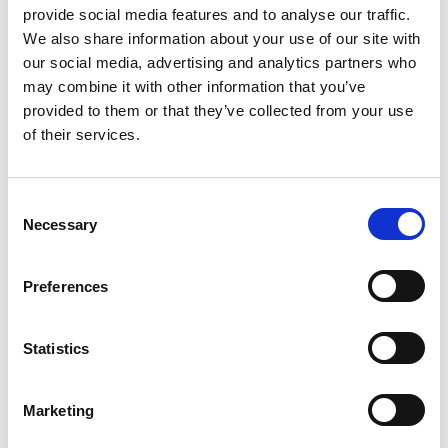
provide social media features and to analyse our traffic.
We also share information about your use of our site with
our social media, advertising and analytics partners who
Perfil borde 160x80x40
may combine it with other information that you’ve
€
275,00
provided to them or that they’ve collected from your use
of their services.
Cómo utilizar el molde
Consent
Necessary
Selection
Beneficios
Preferences
Placas de acero de alta calidad de 4 mm.
Statistics
El marco más resistente del mercado.
Duradera
Marketing
Diseñado para uso intensivo