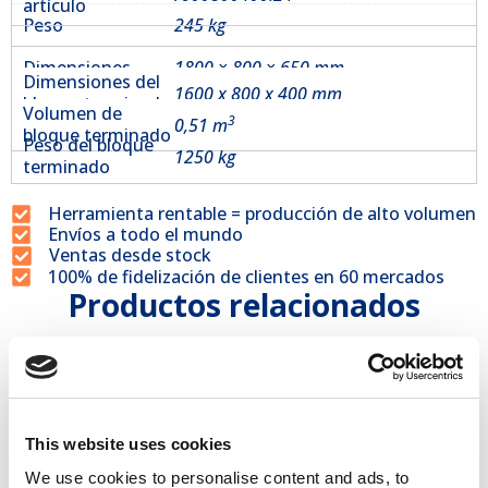
artículo
Peso
245 kg
Dimensiones
1800 × 800 × 650 mm
Dimensiones del
1600 x 800 x 400 mm
bloque terminado
Volumen de
3
0,51 m
bloque terminado
Peso del bloque
1250 kg
terminado
Herramienta rentable = producción de alto volumen
Envíos a todo el mundo
Ventas desde stock
100% de fidelización de clientes en 60 mercados
Productos relacionados
This website uses cookies
We use cookies to personalise content and ads, to