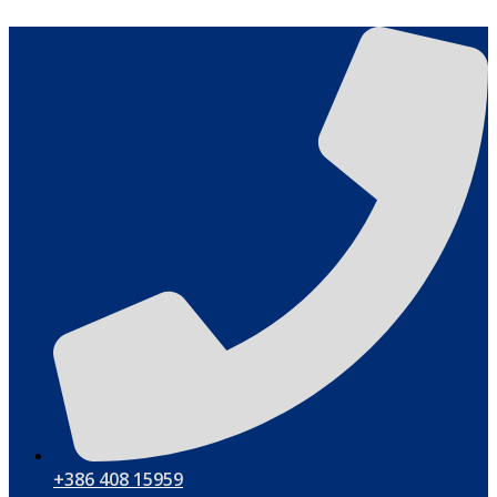
Przejdź
do
treści
+386 408 15959