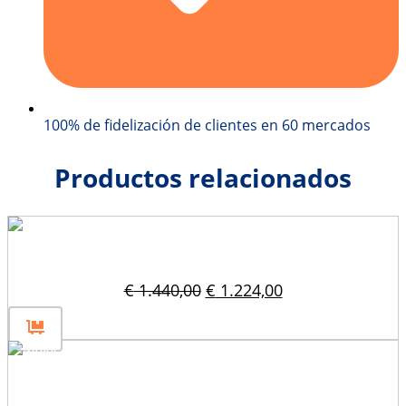
100% de fidelización de clientes en 60 mercados
Productos relacionados
Molde para bloques de hormigón 160x80x40
El
El
€
1.440,00
€
1.224,00
precio
precio
original
actual
era:
es:
€ 1.440,00.
€ 1.224,00.
Molde para bloques de hormigón 160x80x40
(2023)