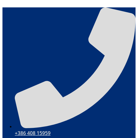
Ir
al
contenido
+386 408 15959