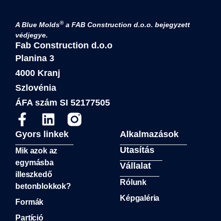
®
A Blue Molds
a FAB Construction d.o.o. bejegyzett
védjegye.
Fab Construction d.o.o
Planina 3
4000 Kranj
Szlovénia
ÁFA szám SI 52177505
Gyors linkek
Alkalmazások
Utasítás
Mik azok az
egymásba
Vállalat
illeszkedő
Rólunk
betonblokkok?
Képgaléria
Formák
Partíció