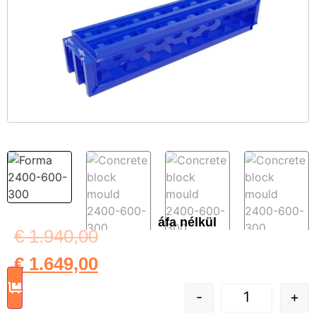
áfa nélkül
€
1.940,00
€
1.649,00
-
+