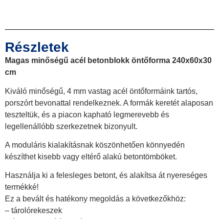
Részletek
Magas minőségű acél betonblokk öntőforma 240x60x30
cm
Kiváló minőségű, 4 mm vastag acél öntőformáink tartós,
porszórt bevonattal rendelkeznek. A formák keretét alaposan
teszteltük, és a piacon kapható legmerevebb és
legellenállóbb szerkezetnek bizonyult.
A moduláris kialakításnak köszönhetően könnyedén
készíthet kisebb vagy eltérő alakú betontömböket.
Használja ki a felesleges betont, és alakítsa át nyereséges
termékké!
Ez a bevált és hatékony megoldás a következőkhöz:
– tárolórekeszek