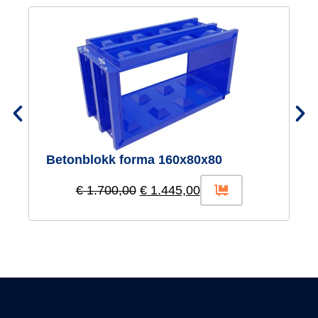
Betonblokk forma 160x80x80
B
€
1.700,00
€
1.445,00