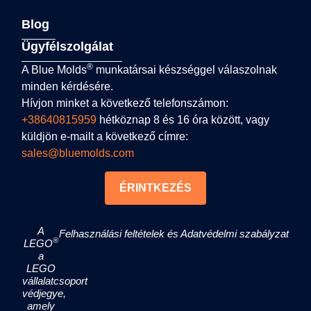
Blog
Ügyfélszolgálat
®
A Blue Molds
munkatársai készséggel válaszolnak
minden kérdésére.
Hívjon minket a következő telefonszámon:
+38640815959
hétköznap 8 és 16 óra között, vagy
küldjön e-mailt a következő címre:
sales@bluemolds.com
ÉRINTKEZÉS
A
Felhasználási feltételek és Adatvédelmi szabályzat
®
LEGO
a
LEGO
vállalatcsoport
védjegye,
amely