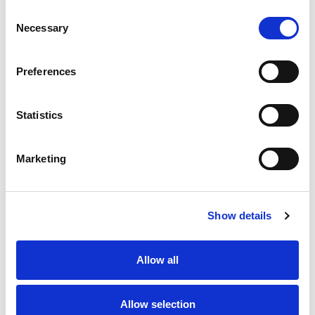
Consent
Necessary
Selection
Preferences
Előnyök
Statistics
4 mm-es kiváló minőségű acéllemezek
A legerősebb keret a piacon
Marketing
Tartós
Intenzív használatra tervezték
Show details
Moduláris
Könnyen használható
Allow all
Gyakran Ismételt Kérdések
Allow selection