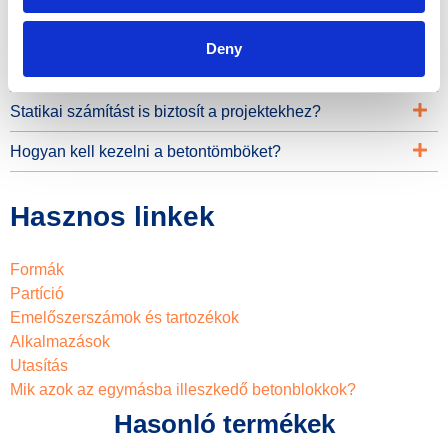
Tudna adni részleteket a formákhoz használt anyagokról
és bevonatokról?
Deny
Hogyan kell használni a formákat?
Statikai számítást is biztosít a projektekhez?
Hogyan kell kezelni a betontömböket?
Hasznos linkek
Formák
Partíció
Emelőszerszámok és tartozékok
Alkalmazások
Utasítás
Mik azok az egymásba illeszkedő betonblokkok?
Hasonló termékek