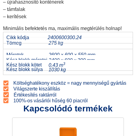
– újrahasznosító konténerek
– támfalak
– kerítések
Minimális befektetés ma, maximális megtérülés holnap!
Cikk kódja
2400600300.24
Tömeg
275 kg
Méretek
2600 × 600 × 550 mm
Kész blokk méretei
2400 x 600 x 300 mm
3
Kész blokk kötet
0,43 m
Kész blokk súlya
1030 kg
Költséghatékony eszköz = nagy mennyiségű gyártás
Világszerte kiszállítás
Értékesítés raktárról
100%-os vásárlói hűség 60 piacról
Kapcsolódó termékek