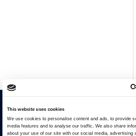
This website uses cookies
®
A Blue Molds
a FAB Construction d.o.o. bejegyzett
védjegye.
We use cookies to personalise content and ads, to provide s
Fab Construction d.o.o
media features and to analyse our traffic. We also share info
Planina 3
about your use of our site with our social media, advertising 