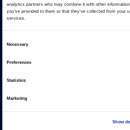
4000 Kranj
analytics partners who may combine it with other information
you’ve provided to them or that they’ve collected from your us
Szlovénia
services.
ÁFA szám SI 52177505
Consent
Gyors linkek
Alkalmazások
Necessary
Selection
Utasítás
Mik azok az
egymásba
Vállalat
Preferences
illeszkedő
Rólunk
betonblokkok?
Képgaléria
Statistics
Formák
Partíció
Marketing
Blog
Ügyfélszolgálat
®
A Blue Molds
munkatársai készséggel válaszolnak
Show de
minden kérdésére.