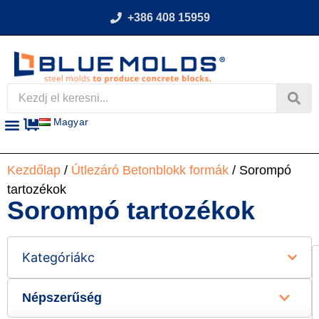
+386 408 15959
Magyar
Kezdőlap
/
Útlezáró Betonblokk formák
/ Sorompó
tartozékok
Sorompó tartozékok
Kategóriákc