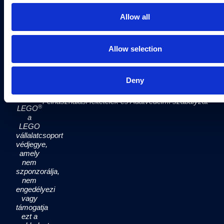
Hívjon minket a következő telefonszámon:
Allow all
+38640815959
hétköznap 8 és 16 óra között, vagy
küldjön e-mailt a következő címre:
sales@bluemolds.com
Allow selection
ÉRINTKEZÉS
Deny
A
Felhasználási feltételek és Adatvédelmi szabályzat
®
LEGO
a
LEGO
vállalatcsoport
védjegye,
amely
nem
szponzorálja,
nem
engedélyezi
vagy
támogatja
ezt a