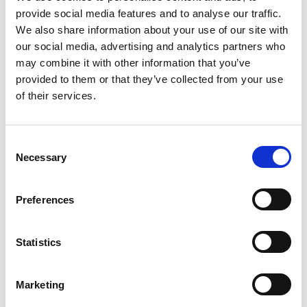
provide social media features and to analyse our traffic.
We also share information about your use of our site with
our social media, advertising and analytics partners who
may combine it with other information that you’ve
provided to them or that they’ve collected from your use
of their services.
Prodor 60×60
€
200,00
Consent
Necessary
Selection
Kako se koristi kalup
Preferences
Statistics
Benefiti
Marketing
4mm visokokvalitetni čelični lim