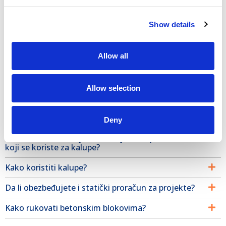
Najčvršći okvir na tržištu
Show details
Trajnost
Dizajniran za intenzivnu upotrebu
Allow all
Modularni
Jednostavan za upotrebu
Allow selection
Često postavljana pitanja
Deny
Možete li dati detalje o materijalima i premazima
koji se koriste za kalupe?
Kako koristiti kalupe?
Da li obezbeđujete i statički proračun za projekte?
Kako rukovati betonskim blokovima?