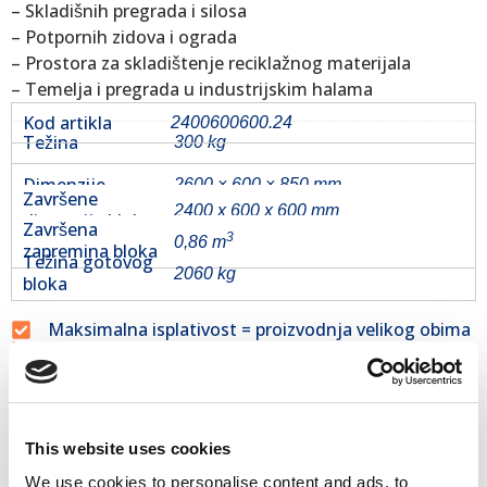
– Skladišnih pregrada i silosa
– Potpornih zidova i ograda
– Prostora za skladištenje reciklažnog materijala
– Temelja i pregrada u industrijskim halama
Kod artikla
2400600600.24
Težina
300 kg
Dimenzije
2600 × 600 × 850 mm
Završene
2400 x 600 x 600 mm
dimenzije bloka
Završena
3
0,86 m
zapremina bloka
Težina gotovog
2060 kg
bloka
Maksimalna isplativost = proizvodnja velikog obima
Dostava širom sveta
Prodaja sa zaliha
100% lojalnost kupaca sa 60 tržišta
Povezani proizvodi
This website uses cookies
We use cookies to personalise content and ads, to