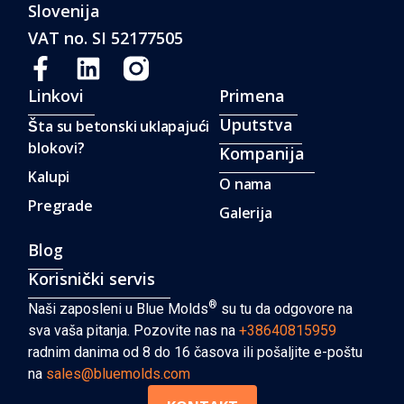
Slovenija
VAT no. SI 52177505
Linkovi
Primena
Uputstva
Šta su betonski uklapajući
blokovi?
Kompanija
Kalupi
O nama
Pregrade
Galerija
Blog
Korisnički servis
®
Naši zaposleni u Blue Molds
su tu da odgovore na
sva vaša pitanja. Pozovite nas na
+38640815959
radnim danima od 8 do 16 časova ili pošaljite e-poštu
na
sales@bluemolds.com