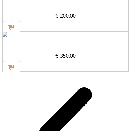
Płaska przegroda płytowa 240×60
€
200,00
Profil krawędziowy 240x60x60
€
350,00