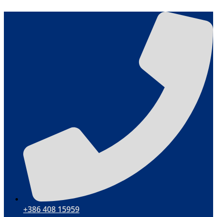
Przejdź
do
treści
+386 408 15959