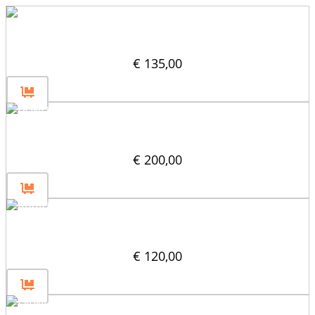
Pochylona przegroda blokowa (45°) 60×60
€
135,00
Belka przez rozdzielacz 60×60
€
200,00
Rozdzielacz pionowy 60×60
€
120,00