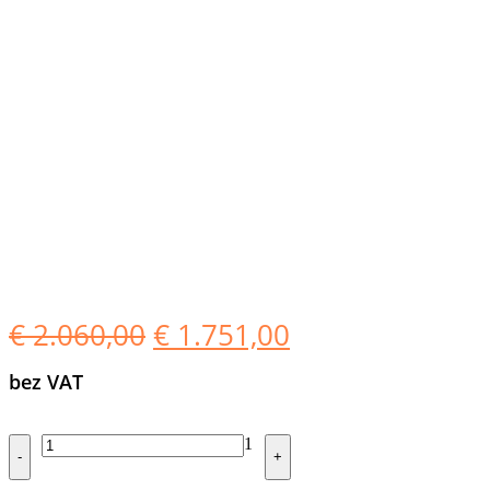
Pierwotna
Aktualna
€
2.060,00
€
1.751,00
cena
cena
bez VAT
wynosiła:
wynosi:
€ 2.060,00.
€ 1.751,00.
Quantity
1
-
+