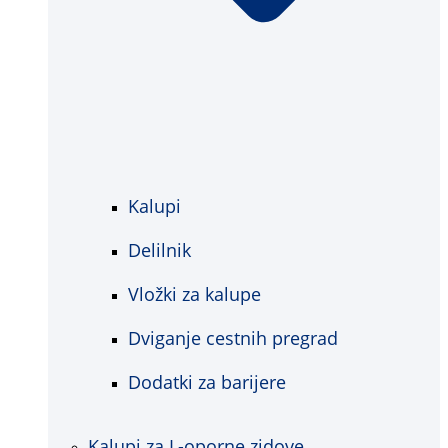
Kalupi
Delilnik
Vložki za kalupe
Dviganje cestnih pregrad
Dodatki za barijere
Kalupi za L-oporne zidove