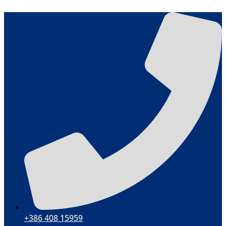
Skip
to
content
+386 408 15959