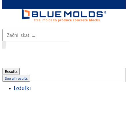
Search
...
Results
See all results
Izdelki