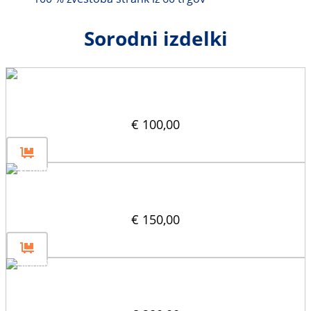
Sorodni izdelki
Vertikalni delilnik 30×60
€
100,00
Vstavek za odprtine 60×30
€
150,00
Stopniščni vložek 60×30