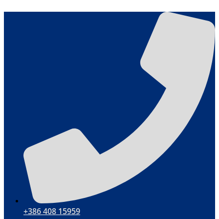
Skip
to
content
+386 408 15959