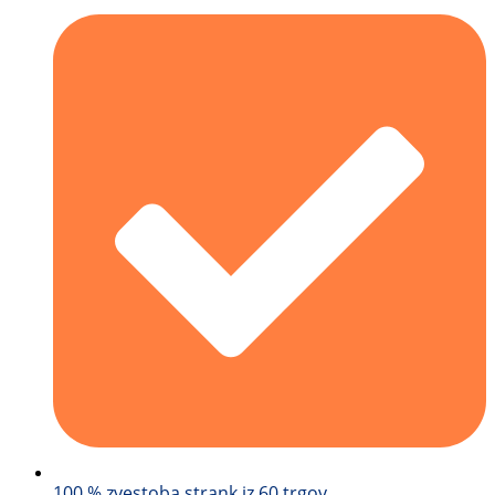
100 % zvestoba strank iz 60 trgov