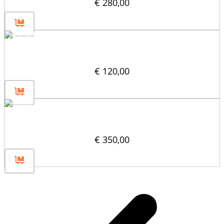
€
280,00
45° delilnik 60×30
€
120,00
Robni profil 240x60x30
€
350,00