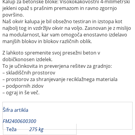
Kalup za betonske bloke: Visokokakovostni 4-milimetrski
jekleni opaž s prašnim premazom in ravno zgornjo
površino.
Naš okvir kalupa je bil obsežno testiran in izstopa kot
najbolj tog in vzdržljiv okvir na voljo. Zasnovan je z mislijo
na modularnost, kar vam omogoča enostavno izdelavo
manjših blokov in blokov različnih oblik.
Z lahkoto spremenite svoj presežni beton v
dobičkonosen izdelek.
To je učinkovita in preverjena rešitev za gradnjo:
– skladiščnih prostorov
– prostorov za shranjevanje reciklažnega materiala
– podpornih zidov
– ograj in še več.
Šifra artikla
FM2400600300
Teža
275 kg