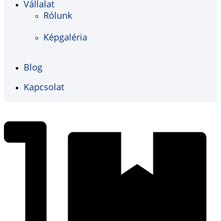
Vállalat
Rólunk
Képgaléria
Blog
Kapcsolat
€
0,00
0