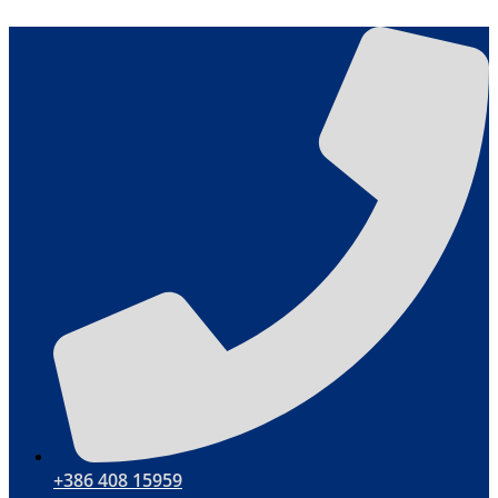
Ugrás
a
tartalomhoz
+386 408 15959