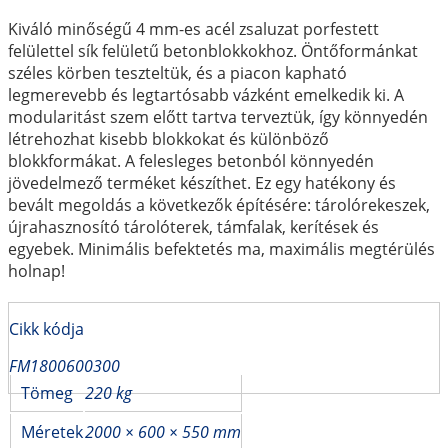
Kiváló minőségű 4 mm-es acél zsaluzat porfestett
felülettel sík felületű betonblokkokhoz. Öntőformánkat
széles körben teszteltük, és a piacon kapható
legmerevebb és legtartósabb vázként emelkedik ki. A
modularitást szem előtt tartva terveztük, így könnyedén
létrehozhat kisebb blokkokat és különböző
blokkformákat. A felesleges betonból könnyedén
jövedelmező terméket készíthet. Ez egy hatékony és
bevált megoldás a következők építésére: tárolórekeszek,
újrahasznosító tárolóterek, támfalak, kerítések és
egyebek. Minimális befektetés ma, maximális megtérülés
holnap!
Cikk kódja
FM1800600300
Tömeg
220 kg
Méretek
2000 × 600 × 550 mm