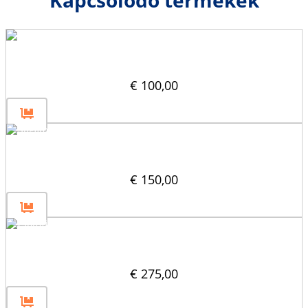
Kapcsolódó termékek
Függőleges osztó 30×60
€
100,00
Sugározza át az elválasztót 60×30
€
150,00
Élprofil 180x60x30
€
275,00