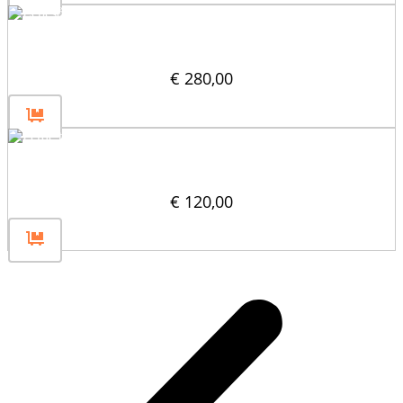
Lépcsőelválasztó 60×30
€
280,00
Ferde tömbosztó (45°) 60×30
€
120,00