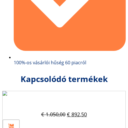
100%-os vásárlói hűség 60 piacról
Kapcsolódó termékek
Betonblokk forma 120x60x30
Original
Current
€
1.050,00
€
892,50
price
price
was:
is: