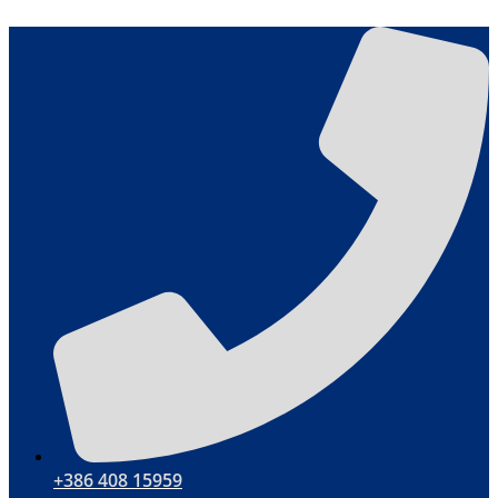
Ugrás
a
tartalomhoz
+386 408 15959