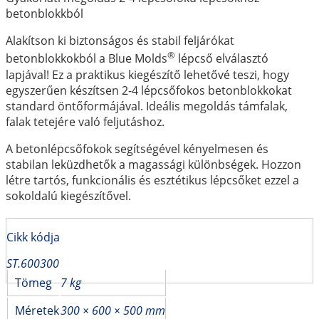
betonblokkból
Alakítson ki biztonságos és stabil feljárókat
®
betonblokkokból a Blue Molds
lépcső elválasztó
lapjával! Ez a praktikus kiegészítő lehetővé teszi, hogy
egyszerűen készítsen 2-4 lépcsőfokos betonblokkokat
standard öntőformájával. Ideális megoldás támfalak,
falak tetejére való feljutáshoz.
A betonlépcsőfokok segítségével kényelmesen és
stabilan leküzdhetők a magassági különbségek. Hozzon
létre tartós, funkcionális és esztétikus lépcsőket ezzel a
sokoldalú kiegészítővel.
Cikk kódja
ST.600300
Tömeg
7 kg
Méretek
300 × 600 × 500 mm