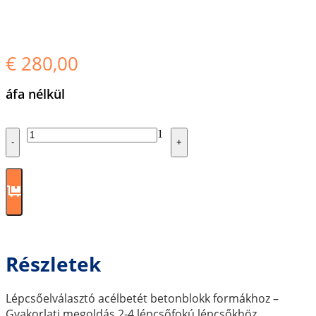
€
280,00
áfa nélkül
Quantity
1
-
+
Részletek
Lépcsőelválasztó acélbetét betonblokk formákhoz –
Gyakorlati megoldás 2-4 lépcsőfokú lépcsőkhöz