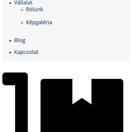
Vállalat
Rólunk
Képgaléria
Blog
Kapcsolat
€
0,00
0