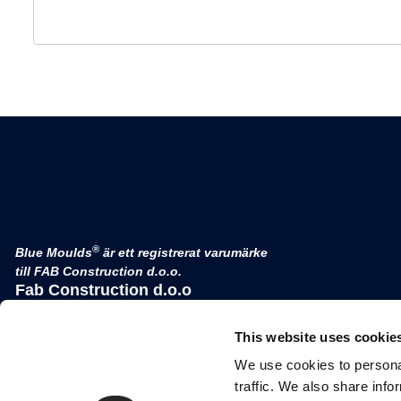
®
Blue Moulds
är ett registrerat varumärke
till FAB Construction d.o.o.
Fab Construction d.o.o
Planina 3
4000 Kranj
This website uses cookie
Slovenien
We use cookies to personal
moms nr. SI 52177505
traffic. We also share info