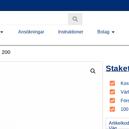
Ansökningar
Instruktioner
Bolag
e 200
Stake
Kost
Vär
Förs
100 
Artikelko
Vikt