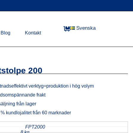
Svenska
Blog
Kontakt
tstolpe 200
nadseffektivt verktyg=produktion i hög volym
ldsomspännande frakt
äljning från lager
% kundlojalitet från 60 marknader
d
FPT2000
8 kg