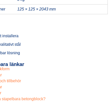
ner
125 × 125 × 2043 mm
tt installera
litativt stål
rbar lösning
ara länkar
kform
r
och tillbehör
r
r
a stapelbara betongblock?