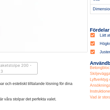
Dimensio
Fördelar
Lätt a
Högkva
Juste
Användb
Betongbloc
Skiljevägga
Lyftverktyg 
ar och estetiskt tilltalande lösning för dina
Ansökninga
Instruktione
Vad är stor
r våra stolpar det perfekta valet.