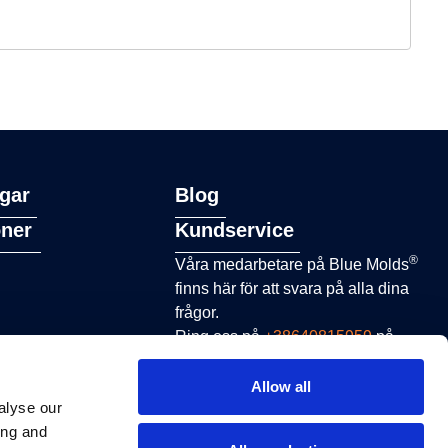
gar
Blog
oner
Kundservice
®
Våra medarbetare på Blue Molds
finns här för att svara på alla dina
frågor.
Ring oss på
+38640815959
på
vardagar från 8.00 till 16.00 eller
skicka ett e-postmeddelande till
Allow all
alyse our
sales@bluemolds.com
ing and