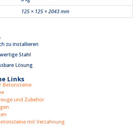
125 × 125 × 2043 mm
e
ch zu installieren
ertige Stahl
ssbare Lösung
he Links
r Betonsteine
he
euge und Zubehör
gen
gen
Betonsteine mit Verzahnung