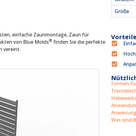
Größe
sten, einfache Zaunmontage, Zaun für
Vorteil
®
ukten von Blue Molds
finden Sie die perfekte
Einfa
 vereint.
Hochw
Anpa
Nützlic
Formen fü
Trennblec
Hebewerkz
Anwendun
Anweisun
Was sind 