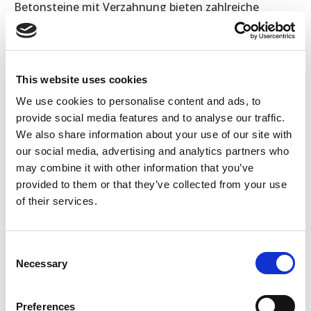
Betonsteine mit Verzahnung bieten zahlreiche
Vorteile, die sie gegenüber herkömmlichen
Baumaterialien und -methoden auszeichnen. Zu
diesen Vorteilen gehören Effizienz, Kosteneffizienz,
Flexibilität und Nachhaltigkeit.
This website uses cookies
We use cookies to personalise content and ads, to
Schnelle und effiziente
provide social media features and to analyse our traffic.
Installation
We also share information about your use of our site with
our social media, advertising and analytics partners who
may combine it with other information that you’ve
Ein wesentlicher Vorteil dieser Blöcke ist die
provided to them or that they’ve collected from your use
Schnelligkeit, mit der sie verlegt werden können.
of their services.
Dank des ineinandergreifenden Systems können die
Blöcke einfach gestapelt werden, ohne dass
zusätzliches Bindematerial wie Mörtel oder Klebstoff
Consent
benötigt wird.
Necessary
Selection
Dies verkürzt die Bauzeit erheblich und ermöglicht
eine schnellere Fertigstellung des Projekts. Ein
Preferences