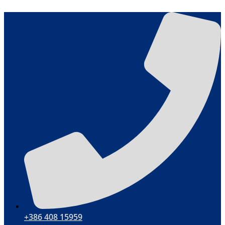
Hoppa
till
innehåll
+386 408 15959