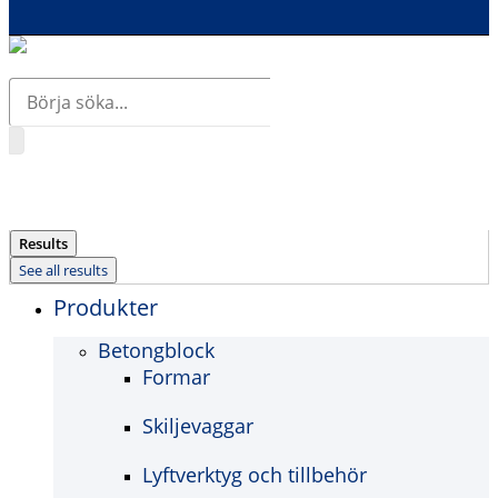
Search
...
Results
See all results
Produkter
Betongblock
Formar
Skiljevaggar
Lyftverktyg och tillbehör