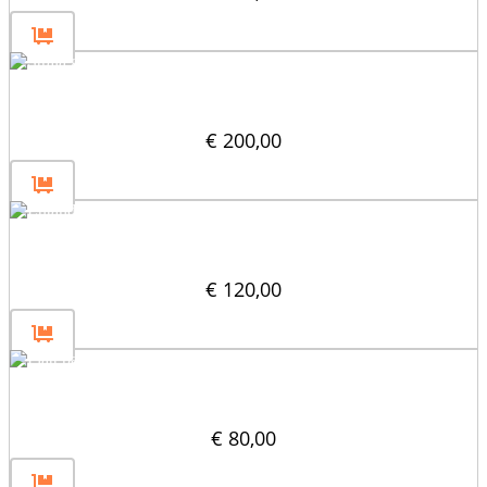
Stråla genom avdelare 30×60
€
200,00
Lutande blockavdelare (45°) 30×60
€
120,00
Platt partition 150×30
€
80,00