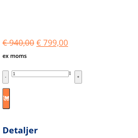
Det
Det
€
940,00
€
799,00
ursprungliga
nuvarande
ex moms
priset
priset
var:
är:
Quantity
1
-
+
€ 940,00.
€ 799,00.
Detaljer