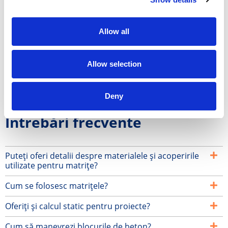
Plăci de oțel de înaltă calitate de 4 mm
Cel mai robust cadru de pe piață
Allow all
Durabil
Proiectat pentru utilizare intensivă
Allow selection
Modular
Usor de folosit
Deny
Întrebări frecvente
Puteți oferi detalii despre materialele și acoperirile
utilizate pentru matrițe?
Cum se folosesc matrițele?
Oferiți și calcul static pentru proiecte?
Cum să manevrezi blocurile de beton?