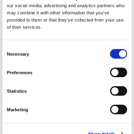
our social media, advertising and analytics partners who
€
200,00
may combine it with other information that you’ve
provided to them or that they’ve collected from your use
of their services.
Cum se folosește matrița
Consent
Necessary
Selection
Preferences
Statistics
Marketing
Beneficii
Show details