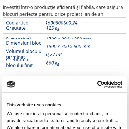
Investiți într-o producție eficientă și fiabilă, care asigură
blocuri perfecte pentru orice proiect, an de an.
Cod articol
1500300600.24
Greutate
125 kg
Dimensiuni
1700 × 300 × 850 mm
Dimensiuni bloc
1500 x 300 x 600 mm
finit
Volumul blocului
3
0,27 m
terminat
Greutatea
660 kg
blocului finit
Instrument eficient din punct de vedere al costurilor
= producție de volum mare
Livrare în întreaga lume
Vânzări din stoc
100% fidelizare a clienților din 60 de piețe
Produse înrudite
This website uses cookies
We use cookies to personalise content and ads, to
provide social media features and to analyse our traffic.
Despărțitor de acoperiș 150×30
We also share information about your use of our site with