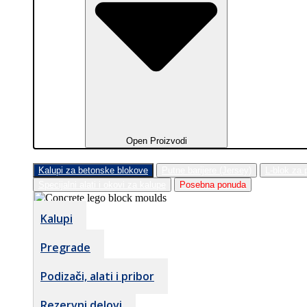
Open Proizvodi
Kalupi za betonske blokove
Putne barijere (Jersey)
L-blok za 
Specijalni alati i okovi za kalupe
Posebna ponuda
Kalupi
Pregrade
Podizači, alati i pribor
Rezervni delovi