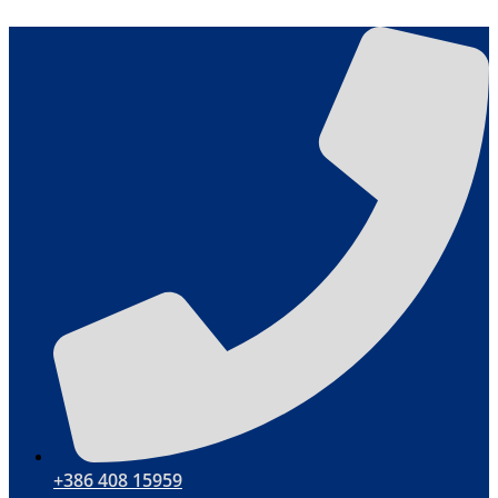
Skočite
na
sadržaj
+386 408 15959