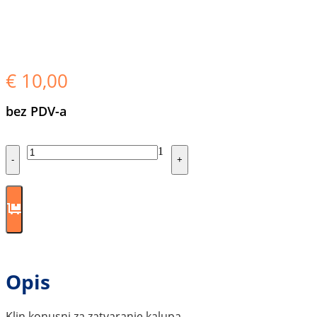
€
10,00
bez PDV-a
Quantity
1
-
+
Opis
Klin konusni za zatvaranje kalupa