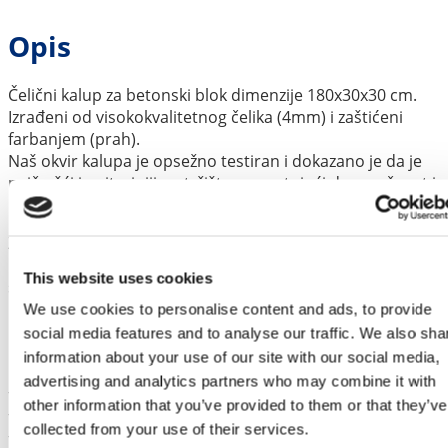
Opis
Čelični kalup za betonski blok dimenzije 180x30x30 cm.
Izrađeni od visokokvalitetnog čelika (4mm) i zaštićeni
farbanjem (prah).
Naš okvir kalupa je opsežno testiran i dokazano je da je
najčvršći i najtrajniji na tržištu, garantujući dugovečnost i
pouzdanost.
Zahvaljujući modularnom dizajnu, lako možete kreirati
manje blokove i blokove različitih oblika, prilagođavajući
This website uses cookies
se potrebama vašeg projekta.
Ovo je efikasno i provereno rešenje da vaš višak betona
We use cookies to personalise content and ads, to provide
pretvorite u profitabilan proizvod.
social media features and to analyse our traffic. We also sha
information about your use of our site with our social media,
Betonski blokovi koje proizvedete idealni su za izgradnju:
advertising and analytics partners who may combine it with
– Skladišnih pregrada i silosa
other information that you’ve provided to them or that they’ve
– Potpornih zidova i ograda
collected from your use of their services.
– Prostora za skladištenje reciklažnog materijala