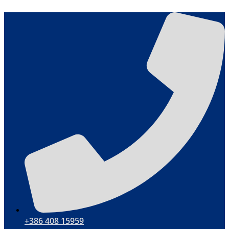
Skočite
na
sadržaj
+386 408 15959