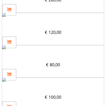
45° pregrada 30×30
€
120,00
Ravna ploča 180×30
€
80,00
Vertikalna pregrada 30×30
€
100,00