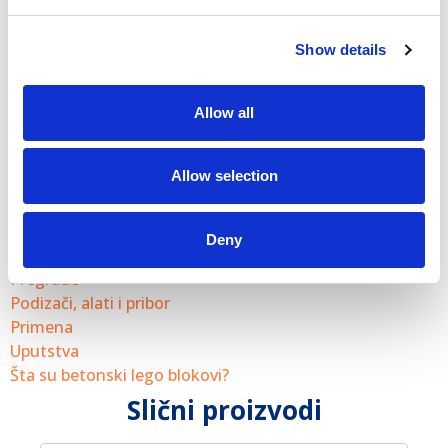
Često postavljana pitanja
Show details
Možete li dati detalje o materijalima i premazima
koji se koriste za kalupe?
Allow all
®
Koji je tipičan vek trajanja Blue Molds
proizvoda?
Allow selection
Korisne veze
Deny
Kalupi
Pregrade
Podizači, alati i pribor
Primena
Uputstva
Šta su betonski lego blokovi?
Slični proizvodi