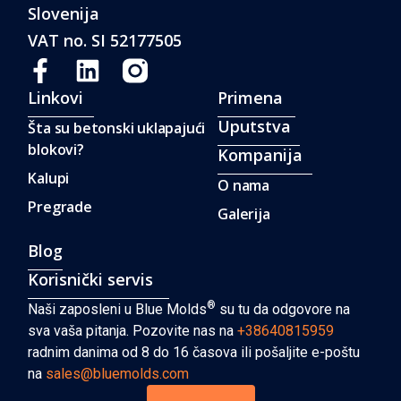
Slovenija
VAT no. SI 52177505
Linkovi
Primena
Uputstva
Šta su betonski uklapajući
blokovi?
Kompanija
Kalupi
O nama
Pregrade
Galerija
Blog
Korisnički servis
®
Naši zaposleni u Blue Molds
su tu da odgovore na
sva vaša pitanja. Pozovite nas na
+38640815959
radnim danima od 8 do 16 časova ili pošaljite e-poštu
na
sales@bluemolds.com