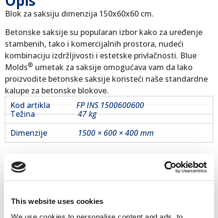
Opis
Blok za saksiju dimenzija 150x60x60 cm.
Betonske saksije su popularan izbor kako za uređenje
stambenih, tako i komercijalnih prostora, nudeći
kombinaciju izdržljivosti i estetske privlačnosti. Blue
®
Molds
umetak za saksije omogućava vam da lako
proizvodite betonske saksije koristeći naše standardne
kalupe za betonske blokove.
Kod artikla
FP INS 1500600600
Težina
47 kg
Dimenzije
1500 × 600 × 400 mm
Maksimalna isplativost = proizvodnja velikog obima
Dostava širom sveta
Prodaja sa zaliha
100% lojalnost kupaca sa 60 tržišta
This website uses cookies
Povezani proizvodi
We use cookies to personalise content and ads, to