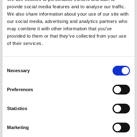
provide social media features and to analyse our traffic.
We also share information about your use of our site with
Kalup za betonski blok 150x60x60
our social media, advertising and analytics partners who
€
1.340,00
€
1.139,00
may combine it with other information that you’ve
provided to them or that they’ve collected from your use
of their services.
Kako se koriste kalupi
Consent
Necessary
Selection
Benefiti
Preferences
Lako se instalira
Isplativo rešenje
Statistics
Modularni
Fleksibilnost proizvodnje blokova
Marketing