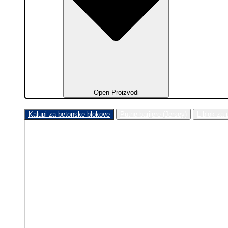
Open Proizvodi
Kalupi za betonske blokove
Putne barijere (Jersey)
L-blok za 