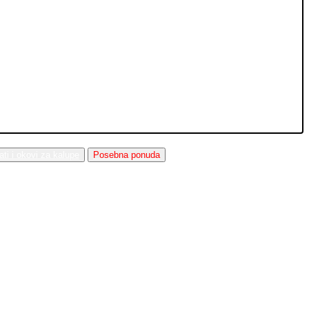
lati i okovi za kalupe
Posebna ponuda