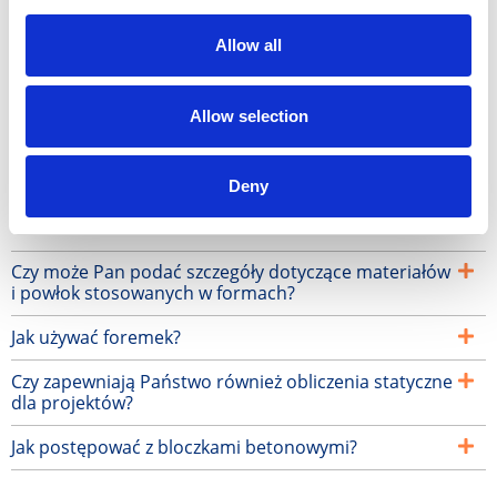
Wytrzymały
Allow all
Zaprojektowany do intensywnego użytkowania
Modułowy
Allow selection
Łatwy w użyciu
Deny
Często zadawane pytania
Czy może Pan podać szczegóły dotyczące materiałów
i powłok stosowanych w formach?
Jak używać foremek?
Czy zapewniają Państwo również obliczenia statyczne
dla projektów?
Jak postępować z bloczkami betonowymi?