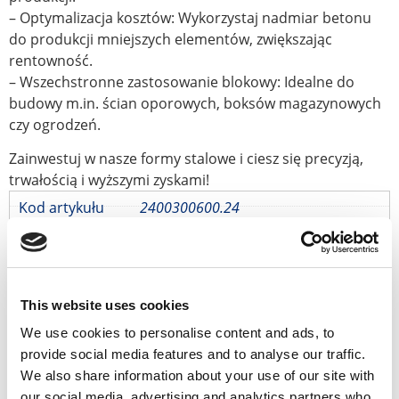
– Optymalizacja kosztów: Wykorzystaj nadmiar betonu
do produkcji mniejszych elementów, zwiększając
rentowność.
– Wszechstronne zastosowanie blokowy: Idealne do
budowy m.in. ścian oporowych, boksów magazynowych
czy ogrodzeń.
Zainwestuj w nasze formy stalowe i ciesz się precyzją,
trwałością i wyższymi zyskami!
Kod artykułu
2400300600.24
Waga
170 kg
Wymiary
2600 × 300 × 850 mm
Wymiary
2400 x 300 x 600 mm
gotowego bloku
Objętość
3
0,43 m
This website uses cookies
gotowego bloku
Waga gotowego
1030 kg
We use cookies to personalise content and ads, to
bloku
provide social media features and to analyse our traffic.
Ekonomiczne narzędzie = produkcja wielkoseryjna
We also share information about your use of our site with
Wysyłka na cały świat
our social media, advertising and analytics partners who