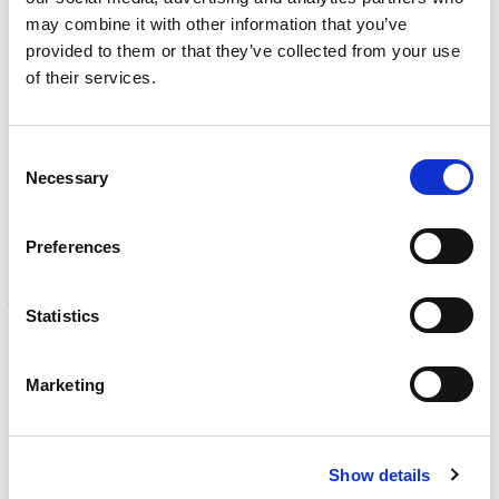
Sprzedaż z magazynu
may combine it with other information that you’ve
100% lojalności klientów z 60 rynków
provided to them or that they’ve collected from your use
Produkty powiązane
of their services.
Pochylona przegroda blokowa (45°)
Consent
30×60
Necessary
Selection
€
120,00
Preferences
Jak używać formy
Statistics
Korzyści
Marketing
4mm wysokiej jakości blachy stalowe
Show details
Najsolidniejsza rama na rynku