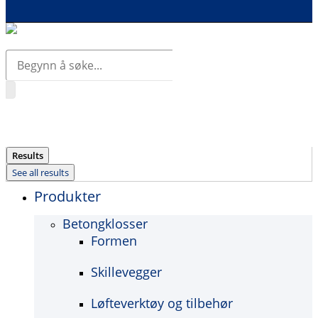
Search
...
Results
See all results
Produkter
Betongklosser
Formen
Skillevegger
Løfteverktøy og tilbehør