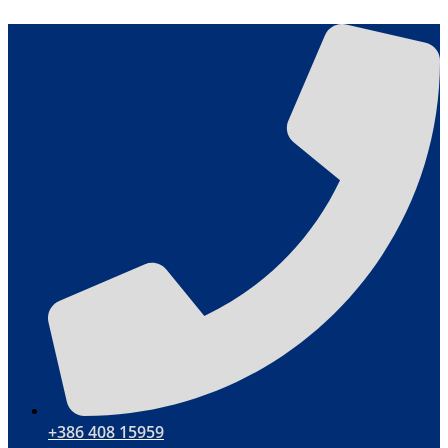
Skip
to
content
+386 408 15959