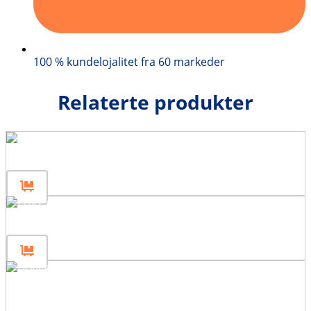
100 % kundelojalitet fra 60 markeder
Relaterte produkter
Gjerdestolpe 120
Gjerdestolpe-bærer 40
Betongblokkform 160x40x80