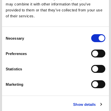
Expédition dans le monde entier
may combine it with other information that you’ve
Ventes sur stock
provided to them or that they’ve collected from your use
100 % de fidélité client sur 60 marchés
Produits connexes
of their services.
Consent
Poteau de clôture 120
Necessary
Selection
Preferences
Statistics
Avantages
Marketing
Facile à installer
Acier de haute qualité
Solution ajustable
Show details