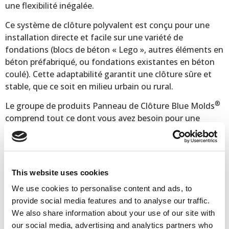
une flexibilité inégalée.
Ce système de clôture polyvalent est conçu pour une
installation directe et facile sur une variété de
fondations (blocs de béton « Lego », autres éléments en
béton préfabriqué, ou fondations existantes en béton
coulé). Cette adaptabilité garantit une clôture sûre et
stable, que ce soit en milieu urbain ou rural.
®
Le groupe de produits Panneau de Clôture Blue Molds
comprend tout ce dont vous avez besoin pour une
installation complète : panneaux de clôture, supports de
poteaux, poteaux de clôture et accessoires.
Code de l'article
FPT1 6001200
Poids
16 kg
This website uses cookies
Dimensions
589 × 1200 × 62 mm
We use cookies to personalise content and ads, to
provide social media features and to analyse our traffic.
We also share information about your use of our site with
Outil rentable = production à grande échelle
our social media, advertising and analytics partners who