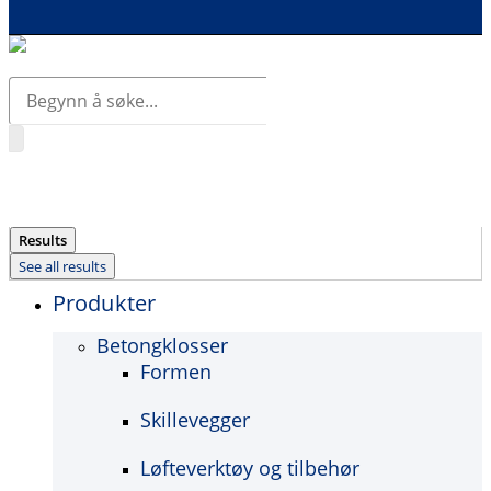
Search
...
Results
See all results
Produkter
Betongklosser
Formen
Skillevegger
Løfteverktøy og tilbehør