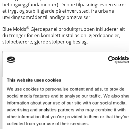
betongveggfundamenter). Denne tilpasningsevnen sikrer
et trygt og stabilt gjerde på ethvert sted, fra urbane
utviklingsområder til landlige omgivelser.
®
Blue Molds
Gjerdepanel produktgruppen inkluderer alt
du trenger for en komplett installasjon: gjerdepaneler,
stolpebærere, gjerde stolper og beslag.
Artikkelkode
FPT1 16001200
Weight
39 kg
This website uses cookies
Dimensions
1589 × 1200 × 62 mm
We use cookies to personalise content and ads, to provide
social media features and to analyse our traffic. We also sha
information about your use of our site with our social media,
advertising and analytics partners who may combine it with
other information that you’ve provided to them or that they’ve
collected from your use of their services.