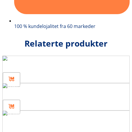
100 % kundelojalitet fra 60 markeder
Relaterte produkter
Gjerdestolpe 120
Gjerdestolpe-bærer 40
Betongblokkform 160x40x80