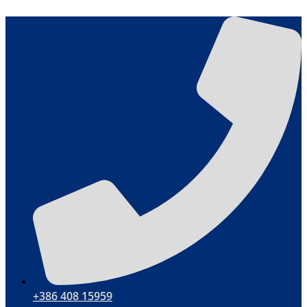
Skip
to
content
+386 408 15959