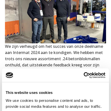
We zijn verheugd om het succes van onze deelname
aan Intermat 2024 aan te kondigen. We hebben met
trots ons nieuwe assortiment .24 betonblokmallen
onthuld, dat uitstekende feedback kreeg voor zijn
kwaliteit, efficiëntie en duurzaamheid.
Ons team had het voorrecht om contact te leggen
met talloze partners.
This website uses cookies
Bedankt allemaal voor het bezoeken van onze stand
We use cookies to personalise content and ads, to
en voor het deelnemen aan het verkennen van
provide social media features and to analyse our traffic.
mogelijkheden voor toekomstige samenwerking.