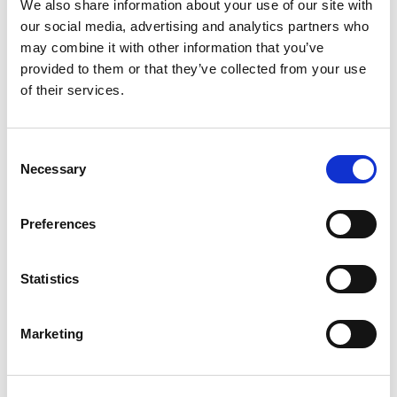
We also share information about your use of our site with
our social media, advertising and analytics partners who
may combine it with other information that you’ve
provided to them or that they’ve collected from your use
of their services.
Consent
Necessary
Selection
Preferences
Statistics
Inzetstukken voor
Vo
betonblokmallen – Nieuwe
ge
Marketing
mogelijkheden voor de
be
productie van
mo
betonelementen
Gep