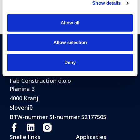
Show details
Met de uitbreiding van ons
tege
productassortiment heeft...
Allow all
Allow selection
Deny
®
Blue Molds
is een geregistreerd handelsmerk
van FAB Construction d.o.o.
Fab Construction d.o.o
Planina 3
4000 Kranj
Slovenië
BTW-nummer SI-nummer 52177505
Snelle links
Applicaties