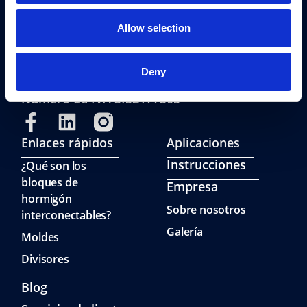
FAB Construction d.o.o.
Fab Construction d.o.o
Allow selection
Planina 3
4000 Kranj
Deny
Eslovenia
Número de IVA SI52177505
Enlaces rápidos
Aplicaciones
Instrucciones
¿Qué son los
bloques de
Empresa
hormigón
Sobre nosotros
interconectables?
Galería
Moldes
Divisores
Blog